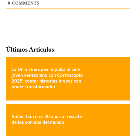
0
COMMENTS
Últimos Artículos
La Unión Europea impulsa al cine
joven venezolano con Cortoscopio
2025: contar historias breves con
poder transformador
Rafael Carrero: 30 años al rescate
de los sonidos del mundo