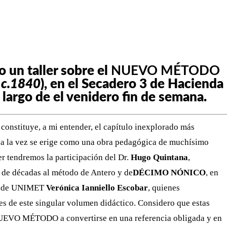
WHATSAPP
TELEGRAM
EMAIL
 un taller sobre el
NUEVO MÉTODO
 c.1840
), en el Secadero 3 de Hacienda
o largo de el venidero fin de semana.
, constituye, a mi entender, el capítulo inexplorado más
 y a la vez se erige como una obra pedagógica de muchísimo
er tendremos la participación del Dr.
Hugo Quintana
,
o de décadas al método de Antero y de
DÉCIMO NÓNICO
, en
ica de UNIMET
Verónica Ianniello Escobar
, quienes
es de este singular volumen didáctico. Considero que estas
l NUEVO MÉTODO a convertirse en una referencia obligada y en