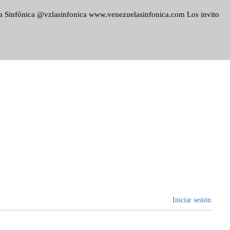
ela Sinfónica @vzlasinfonica www.venezuelasinfonica.com Los invito
Iniciar sesión