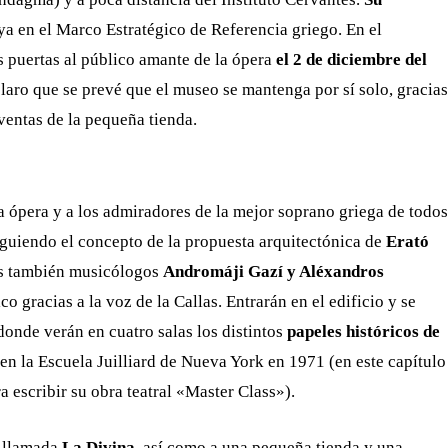
 ya en el Marco Estratégico de Referencia griego. En el
s puertas al público amante de la ópera
el 2 de diciembre del
claro que se prevé que el museo se mantenga por sí solo, gracias
s ventas de la pequeña tienda.
a ópera y a los admiradores de la mejor soprano griega de todos
iguiendo el concepto de la propuesta arquitectónica de
Erató
los también musicólogos
Andromáji Gazí y Aléxandros
ico gracias a la voz de la Callas. Entrarán en el edificio y se
donde verán en cuatro salas los distintos
papeles históricos de
 en la Escuela Juilliard de Nueva York en 1971 (en este capítulo
a escribir su obra teatral «Master Class»).
á llamada
La Divina,
así como a una pequeña tienda y una