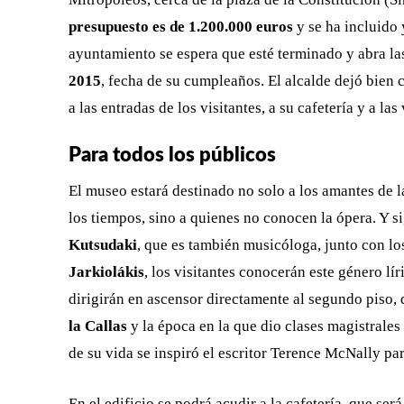
presupuesto es de 1.200.000 euros
y se ha incluido
ayuntamiento se espera que esté terminado y abra la
2015
, fecha de su cumpleaños. El alcalde dejó bien 
a las entradas de los visitantes, a su cafetería y a la
Para todos los públicos
El museo estará destinado no solo a los amantes de l
los tiempos, sino a quienes no conocen la ópera. Y s
Kutsudaki
, que es también musicóloga, junto con 
Jarkiolákis
, los visitantes conocerán este género lír
dirigirán en ascensor directamente al segundo piso, 
la Callas
y la época en la que dio clases magistrales
de su vida se inspiró el escritor Terence McNally par
En el edificio se podrá acudir a la cafetería, que ser