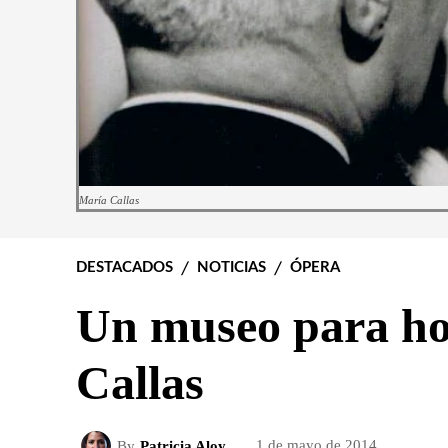
María Callas
DESTACADOS
NOTICIAS
ÓPERA
Un museo para ho
Callas
By
Patricia Aloy
1 de mayo de 2014