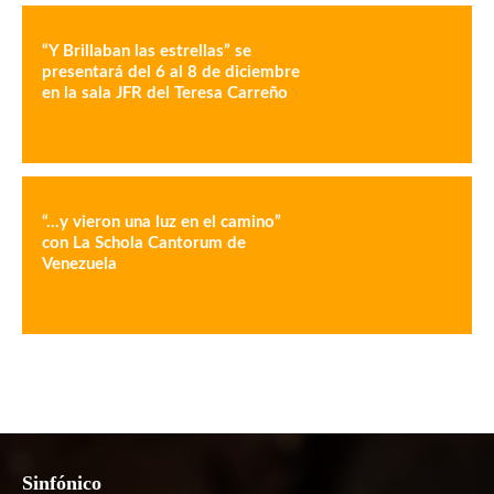
“Y Brillaban las estrellas” se
presentará del 6 al 8 de diciembre
en la sala JFR del Teresa Carreño
“…y vieron una luz en el camino”
con La Schola Cantorum de
Venezuela
Sinfónico