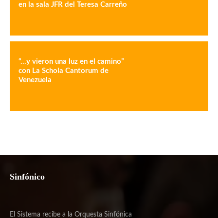
en la sala JFR del Teresa Carreño
“…y vieron una luz en el camino”
con La Schola Cantorum de
Venezuela
Sinfónico
El Sistema recibe a la Orquesta Sinfónica