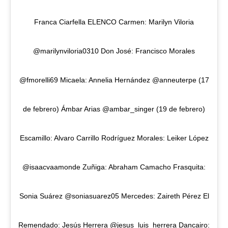
Franca Ciarfella ELENCO Carmen: Marilyn Viloria
@marilynviloria0310 Don José: Francisco Morales
@fmorelli69 Micaela: Annelia Hernández @anneuterpe (17
de febrero) Ámbar Arias @ambar_singer (19 de febrero)
Escamillo: Alvaro Carrillo Rodríguez Morales: Leiker López
@isaacvaamonde Zuñiga: Abraham Camacho Frasquita:
Sonia Suárez @soniasuarez05 Mercedes: Zaireth Pérez El
Remendado: Jesús Herrera @jesus_luis_herrera Dancairo: