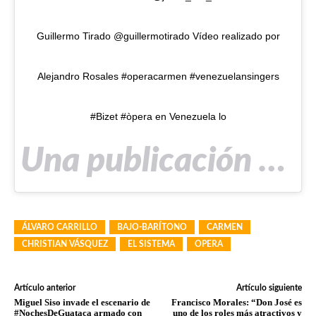
Guillermo Tirado @guillermotirado Vídeo realizado por
Alejandro Rosales #operacarmen #venezuelansingers
#Bizet #òpera en Venezuela lo
Una publicación compartida de Alvaro Carrillo Rodríguez (@alvaritonocarrillo) el
ÁLVARO CARRILLO
BAJO-BARÍTONO
CARMEN
CHRISTIAN VÁSQUEZ
EL SISTEMA
OPERA
Artículo anterior
Artículo siguiente
Miguel Siso invade el escenario de
Francisco Morales: “Don José es
#NochesDeGuataca armado con
uno de los roles más atractivos y