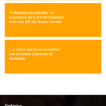
“Y Brillaban las estrellas” se
presentará del 6 al 8 de diciembre
en la sala JFR del Teresa Carreño
“…y vieron una luz en el camino”
con La Schola Cantorum de
Venezuela
Sinfónico