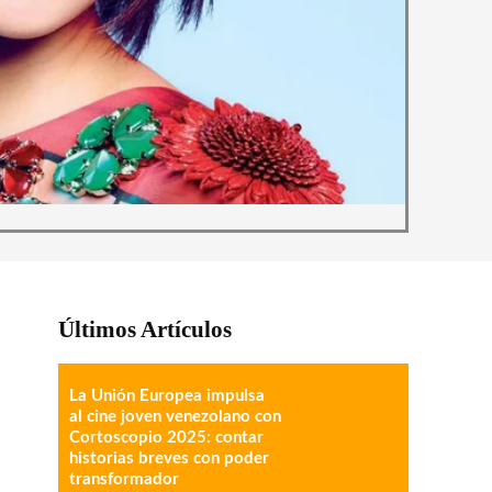
Últimos Artículos
La Unión Europea impulsa
al cine joven venezolano con
Cortoscopio 2025: contar
historias breves con poder
transformador