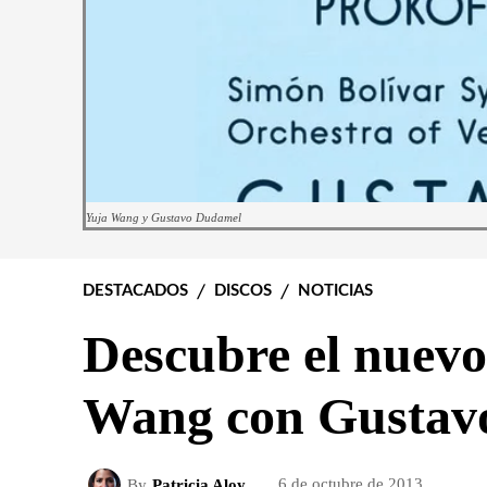
Yuja Wang y Gustavo Dudamel
DESTACADOS
DISCOS
NOTICIAS
Descubre el nuev
Wang con Gustav
By
Patricia Aloy
6 de octubre de 2013