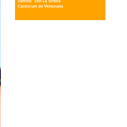
camino” con La Schola
Cantorum de Venezuela