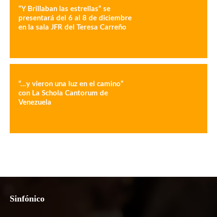
“Y Brillaban las estrellas” se
presentará del 6 al 8 de diciembre
en la sala JFR del Teresa Carreño
“…y vieron una luz en el camino”
con La Schola Cantorum de
Venezuela
Sinfónico