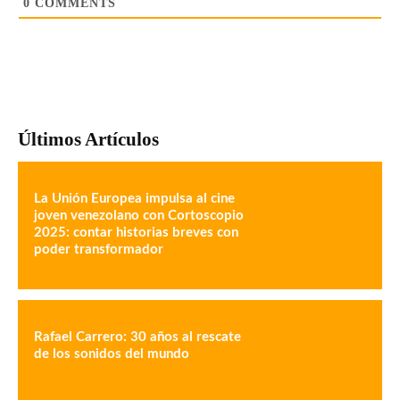
0
COMMENTS
Últimos Artículos
La Unión Europea impulsa al cine
joven venezolano con Cortoscopio
2025: contar historias breves con
poder transformador
Rafael Carrero: 30 años al rescate
de los sonidos del mundo