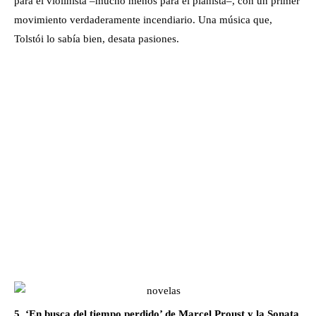
para el violinista –mucho menos para el pianista–, con un primer
movimiento verdaderamente incendiario. Una música que,
Tolstói lo sabía bien, desata pasiones.
5. ‘En busca del tiempo perdido’ de Marcel Proust y la Sonata