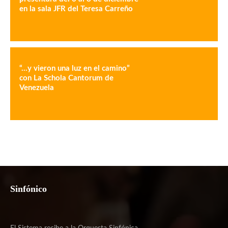
en la sala JFR del Teresa Carreño
“…y vieron una luz en el camino”
con La Schola Cantorum de
Venezuela
Sinfónico