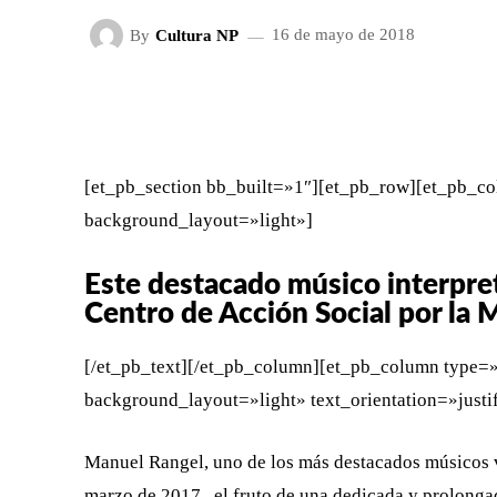
By
Cultura NP
16 de mayo de 2018
FACEBOOK
X
CUOTA
[et_pb_section bb_built=»1″][et_pb_row][et_pb_co
background_layout=»light»]
Este destacado músico interpret
Centro de Acción Social por la
[/et_pb_text][/et_pb_column][et_pb_column type=»
background_layout=»light» text_orientation=»justi
Manuel Rangel, uno de los más destacados músicos v
marzo de 2017, el fruto de una dedicada y prolonga