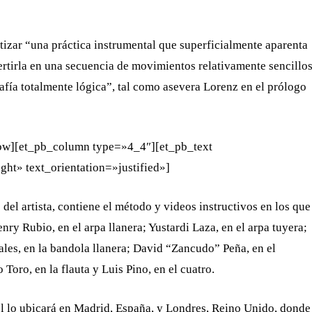
etizar “una práctica instrumental que superficialmente aparenta
ertirla en una secuencia de movimientos relativamente sencillo
ía totalmente lógica”, tal como asevera Lorenz en el prólogo
row][et_pb_column type=»4_4″][et_pb_text
ht» text_orientation=»justified»]
del artista, contiene el método y videos instructivos en los que
y Rubio, en el arpa llanera; Yustardi Laza, en el arpa tuyera;
les, en la bandola llanera; David “Zancudo” Peña, en el
Toro, en la flauta y Luis Pino, en el cuatro.
gel lo ubicará en Madrid, España, y Londres, Reino Unido, donde