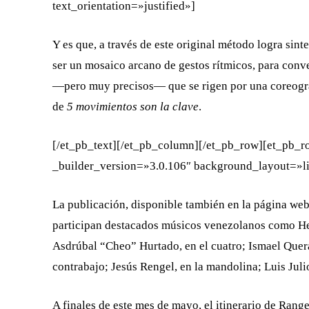
text_orientation=»justified»]
Y es que, a través de este original método logra sint
ser un mosaico arcano de gestos rítmicos, para conv
—pero muy precisos— que se rigen por una coreograf
de
5 movimientos son la clave
.
[/et_pb_text][/et_pb_column][/et_pb_row][et_pb_
_builder_version=»3.0.106″ background_layout=»lig
La publicación, disponible también en la página web 
participan destacados músicos venezolanos como Henr
Asdrúbal “Cheo” Hurtado, en el cuatro; Ismael Quera
contrabajo; Jesús Rengel, en la mandolina; Luis Julio 
A finales de este mes de mayo, el itinerario de Ran