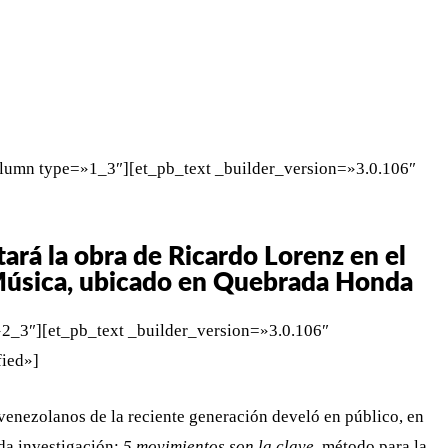
WHATSAPP
TELEGRAM
EMAIL
lumn type=»1_3″][et_pb_text _builder_version=»3.0.106″
ará la obra de Ricardo Lorenz en el
 Música, ubicado en Quebrada Honda
2_3″][et_pb_text _builder_version=»3.0.106″
fied»]
enezolanos de la reciente generación develó en público, en
da investigación:
5 movimientos
son
la
clave
, método para la