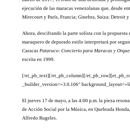
ejecución de las maracas venezolanas que, desde en
Mirecourt y París, Francia; Ginebra, Suiza; Detroit 
Ahora, descifrando la parte solista con la propuesta
maraquero de depurado estilo interpretará por segu
Caracas
Pataruco
:
Concierto
para
Maracas
y
Orque
escrita en 1999.
[/et_pb_text][/et_pb_column][/et_pb_row][et_pb_
_builder_version=»3.0.106″ background_layout=»lig
El jueves 17 de mayo, a las 4:00 p.m. la pieza reso
de Acción Social por la Música, en Quebrada Honda,
Alfredo Rugeles.