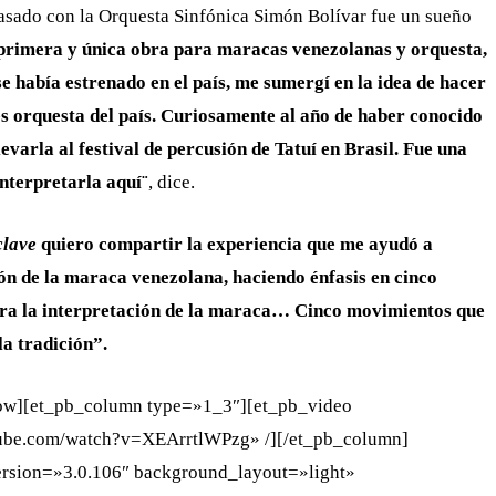
 pasado con la Orquesta Sinfónica Simón Bolívar fue un sueño
 primera y única obra para maracas venezolanas y orquesta,
se había estrenado en el país, me sumergí en la idea de hacer
es orquesta del país. Curiosamente al año de haber conocido
evarla al festival de percusión de Tatuí en Brasil. Fue una
nterpretarla aquí¨
, dice.
clave
quiero compartir la experiencia que me ayudó a
ión de la maraca venezolana, haciendo énfasis en cinco
ara la interpretación de la maraca… Cinco movimientos que
la tradición”.
row][et_pb_column type=»1_3″][et_pb_video
tube.com/watch?v=XEArrtlWPzg» /][/et_pb_column]
ersion=»3.0.106″ background_layout=»light»