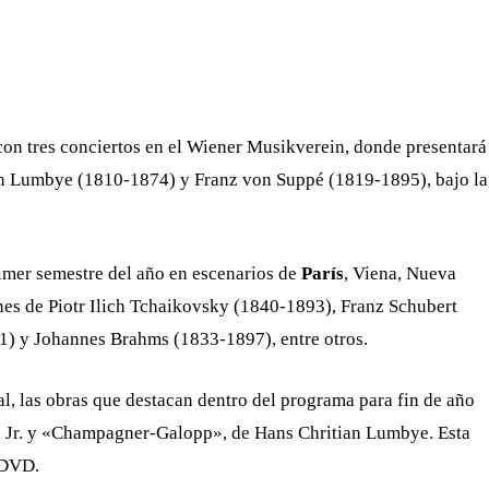
WHATSAPP
TELEGRAM
EMAIL
con tres conciertos en el Wiener Musikverein, donde presentará
an Lumbye (1810-1874) y Franz von Suppé (1819-1895), bajo la
imer semestre del año en escenarios de
París
, Viena, Nueva
es de Piotr Ilich Tchaikovsky (1840-1893), Franz Schubert
 y Johannes Brahms (1833-1897), entre otros.
l, las obras que destacan dentro del programa para fin de año
s Jr. y «Champagner-Galopp», de Hans Chritian Lumbye. Esta
 DVD.