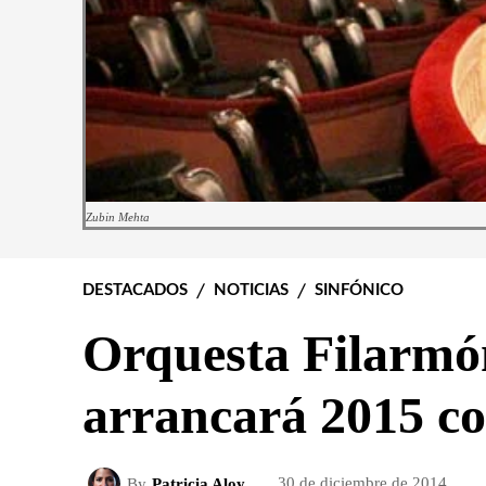
Zubin Mehta
DESTACADOS
NOTICIAS
SINFÓNICO
Orquesta Filarmó
arrancará 2015 co
By
Patricia Aloy
30 de diciembre de 2014