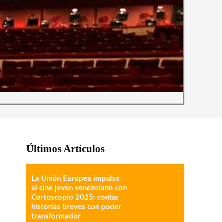
Últimos Artículos
La Unión Europea impulsa
al cine joven venezolano con
Cortoscopio 2025: contar
historias breves con poder
transformador