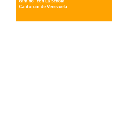
camino” con La Schola
Cantorum de Venezuela