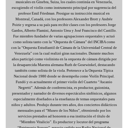
musicales en Ginebra, Suiza, los cuales continúa en Venezuela,
escogiendo el violín como instrumento principal por sugerencia del
profesor Emil Friedman. Prosigue su instrucción musical en
Montreal, Canadá, con los profesores Alexander Brott y Andrée
Poirie y regresa a su país para recibir clases con los profesores Jorge
Gardos, Alberto Flamini, Antonio Urea y José Francisco del Castillo.
Fue miembro fundador de varias agrupaciones orquestales y actuó
como solista tanto con la “Orquesta de Cámara” del INCIBA como
con la “Orquesta Estudiantil de Cámara de la Universidad Central de
Venezuela” con la cual realizó giras nacionales. Durante muchos
años participó como violinista en la orquesta de cámara dirigida por
la desaparecida Maestra alemana Ruth de Gosewinkel, destacando
también como solista de la viola. Pertenece a la Orquesta Típica
Nacional desde 1980 donde se desempeña como Violín Principal.
Fundó y es actualmente el primer violín del Cuarteto “Ascanio
Negretti”. Además de conferencista, es productor, guionista,
presentador y narrador de diversos espectáculos sinfónicos, algunos
especialmente diseñados a la enseñanza de temas orquestales para
niños y adultos. Produjo durante tres años, dos conciertos didácticos
mensuales para el “Museo de los Niños”, obteniendo por los
servicios prestados ad honorem a esa institución el título de
“Miembro Vitalicio”. Es productor y locutor del programa
“Patrimonio Sonoro”, espacio cedido por Radio Nacional de