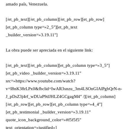
amado país, Venezuela.
[/et_pb_text][/et_pb_column][/et_pb_row][et_pb_row]
[et_pb_column type=»2_5″][et_pb_text
_builder_version=»3.19.11″]
La obra puede ser apreciada en el siguiente link:
[/et_pb_text][/et_pb_column][et_pb_column type=»3_5″]
[et_pb_video _builder_version=»3.19.11″
src=»https://www.youtube.com/watch?
v=I8nK38rLPx0&fbclid=IwAR3snzu_3m4LSOnGIAlPgbQrN-n-
J_pDsZ3j4rf_wDUaP9dJHLZ4GCgagM4″ /][/et_pb_column]
[/et_pb_row][et_pb_row][et_pb_column type=»4_4″]
[et_pb_testimonial _builder_version=»3.19.11″
quote_icon_background_color=»#f5f5f5″
text_orientation=»justified»]