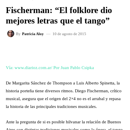
Fischerman: “El folklore dio
mejores letras que el tango”
10 de agosto de 2015
By
Patricia Aloy
FACEBOOK
X
WHATSAPP
Vía: www.diarioz.com.ar/
Por Juan Pablo Csipka
De Margarita Sánchez de Thompson a Luis Alberto Spinetta, la
historia porteña tiene diversos ritmos. Diego Fischerman, crítico
musical, asegura que el origen del 2×4 no es el arrabal y repasa
la historia de las principales tradiciones musicales.
Ante la pregunta de si es posible hilvanar la relación de Buenos
Aires con distintas tradiciones musicales como la ópera, el tango,