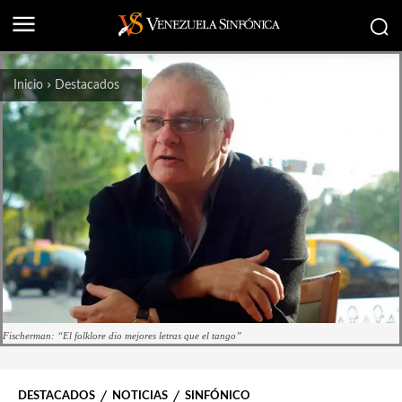
Inicio
Destacados
Fischerman: “El folklore dio mejores letras que el tango”
DESTACADOS
NOTICIAS
SINFÓNICO