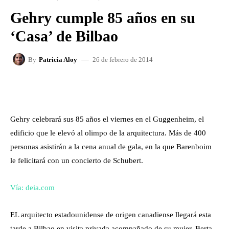
Gehry cumple 85 años en su
‘Casa’ de Bilbao
26 de febrero de 2014
By
Patricia Aloy
FACEBOOK
X
WHATSAPP
Gehry celebrará sus 85 años el viernes en el Guggenheim, el
edificio que le elevó al olimpo de la arquitectura. Más de 400
personas asistirán a la cena anual de gala, en la que Barenboim
le felicitará con un concierto de Schubert.
Vía: deia.com
EL arquitecto estadounidense de origen canadiense llegará esta
tarde a Bilbao en visita privada acompañado de su mujer, Berta,