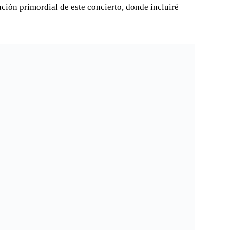
ción primordial de este concierto, donde incluiré
tillo
domingo 28 de septiembre con el encuentro titulado El
ld Music liderada por César Naranjo, con su original
co, otorgando a su espectáculo un original sonido