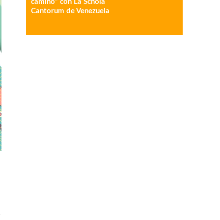
camino” con La Schola
Cantorum de Venezuela
n