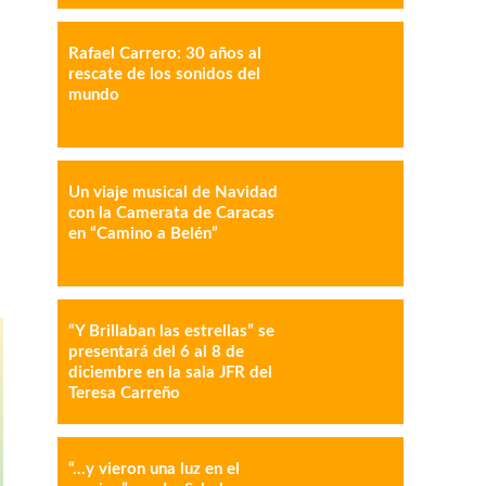
Rafael Carrero: 30 años al
rescate de los sonidos del
mundo
IMPRESIÓN
COPY URL
Un viaje musical de Navidad
con la Camerata de Caracas
en “Camino a Belén”
“Y Brillaban las estrellas” se
presentará del 6 al 8 de
diciembre en la sala JFR del
Teresa Carreño
“…y vieron una luz en el