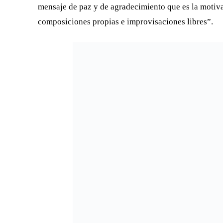
mensaje de paz y de agradecimiento que es la motiva
composiciones propias e improvisaciones libres”.
Gerry Weil en concierto durante la tercera gala de Sonidos del Ha
La programación de Sonidos del Hatillo continúa el 
Símbolo, a cargo de la banda Temperados-Jazz & Wor
propuesta donde funden lo electrónico con lo orgáni
‘neoyorquino’