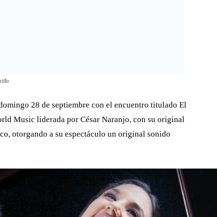
u original fusión del jazz con lo académico y lo
n especial de Marieva como bailaora de flamenco.