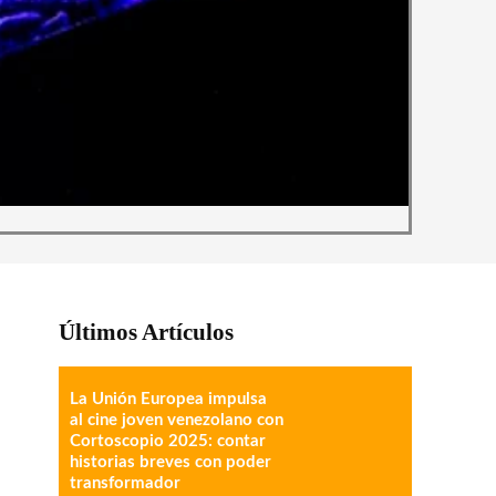
Últimos Artículos
La Unión Europea impulsa
al cine joven venezolano con
Cortoscopio 2025: contar
historias breves con poder
transformador