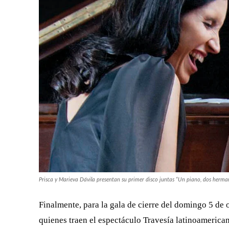
Temperados. (Foto. Ricardo Arispe)
La boletería de Sonidos del Hatillo –evento producid
El Hatillo, sala de espectáculos ubicada en el piso 5
www.teatrex.com.ve. Las entradas tienen un costo de
mediodía. Para mayor información comunicarse al (
GERRY WEIL
PRISCA DÁVILA