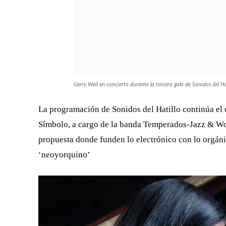
merengues venezolanos se encuentran con el tango. S
hispanoamericano, tendrá como plus la participació