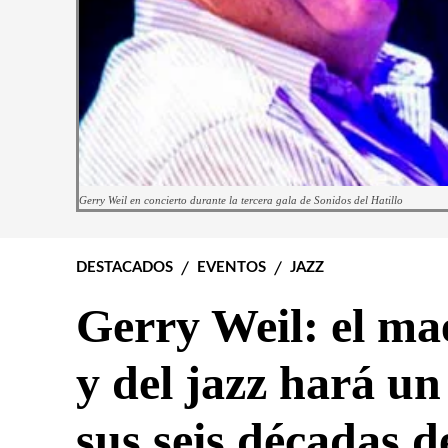
Gerry Weil en concierto durante la tercera gala de Sonidos del Hatillo
DESTACADOS
EVENTOS
JAZZ
Gerry Weil: el ma
y del jazz hará un
sus seis décadas d