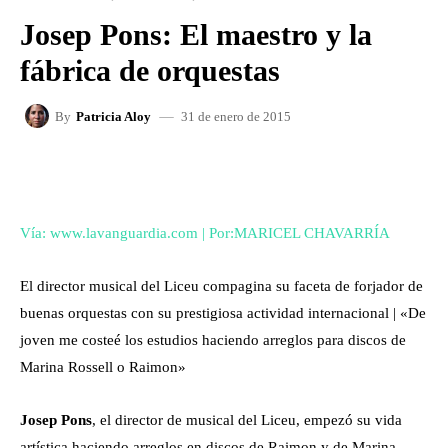
Josep Pons: El maestro y la
fábrica de orquestas
31 de enero de 2015
By
Patricia Aloy
FACEBOOK
X
WHATSAPP
Vía: www.lavanguardia.com | Por:MARICEL CHAVARRÍA
El director musical del Liceu compagina su faceta de forjador de
buenas orquestas con su prestigiosa actividad internacional | «De
joven me costeé los estudios haciendo arreglos para discos de
Marina Rossell o Raimon»
Josep Pons
, el director de musical del Liceu, empezó su vida
artística haciendo arreglos en discos de Raimon y de Marina