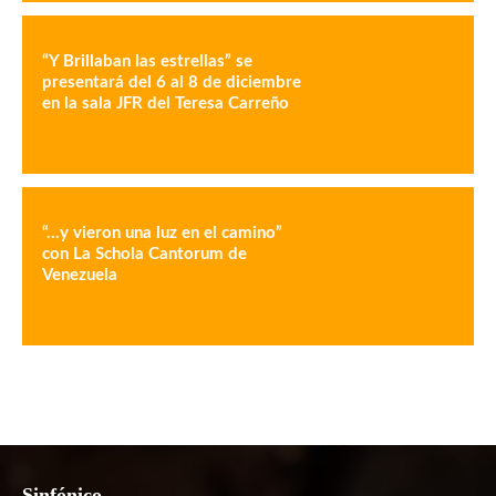
“Y Brillaban las estrellas” se
presentará del 6 al 8 de diciembre
en la sala JFR del Teresa Carreño
“…y vieron una luz en el camino”
con La Schola Cantorum de
Venezuela
Sinfónico