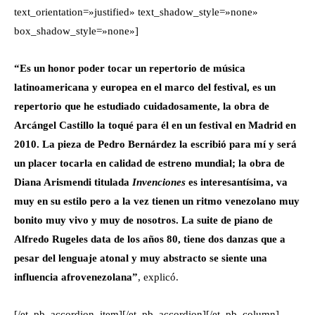
text_orientation=»justified» text_shadow_style=»none»
box_shadow_style=»none»]
“Es un honor poder tocar un repertorio de música
latinoamericana y europea en el marco del festival, es un
repertorio que he estudiado cuidadosamente, la obra de
Arcángel Castillo la toqué para él en un festival en Madrid en
2010. La pieza de Pedro Bernárdez la escribió para mí y será
un placer tocarla en calidad de estreno mundial; la obra de
Diana Arismendi titulada
Invenciones
es interesantísima, va
muy en su estilo pero a la vez tienen un ritmo venezolano muy
bonito muy vivo y muy de nosotros. La suite de piano de
Alfredo Rugeles data de los años 80, tiene dos danzas que a
pesar del lenguaje atonal y muy abstracto se siente una
influencia afrovenezolana”
, explicó.
[/et_pb_accordion_item][/et_pb_accordion][/et_pb_column]