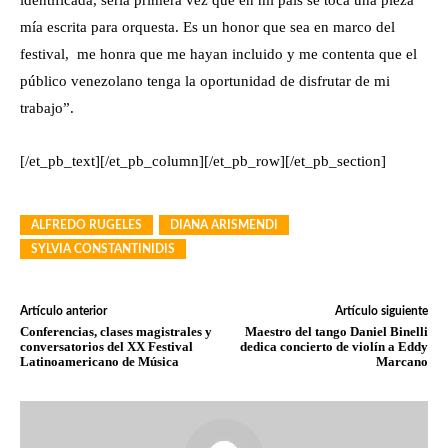
identificada, sería primera vez que en mi país se toca una pieza
mía escrita para orquesta. Es un honor que sea en marco del
festival, me honra que me hayan incluido y me contenta que el
público venezolano tenga la oportunidad de disfrutar de mi
trabajo”.
[/et_pb_text][/et_pb_column][/et_pb_row][/et_pb_section]
ALFREDO RUGELES
DIANA ARISMENDI
SYLVIA CONSTANTINIDIS
Artículo anterior
Artículo siguiente
Conferencias, clases magistrales y
Maestro del tango Daniel Binelli
conversatorios del XX Festival
dedica concierto de violín a Eddy
Latinoamericano de Música
Marcano