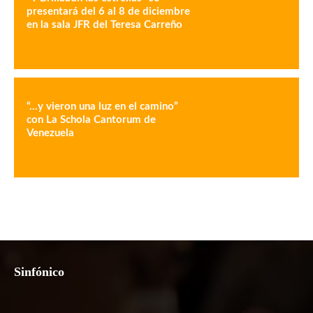
presentará del 6 al 8 de diciembre
en la sala JFR del Teresa Carreño
“…y vieron una luz en el camino”
con La Schola Cantorum de
Venezuela
Sinfónico