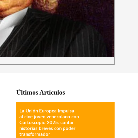
Últimos Artículos
La Unión Europea impulsa
al cine joven venezolano con
Cortoscopio 2025: contar
historias breves con poder
transformador