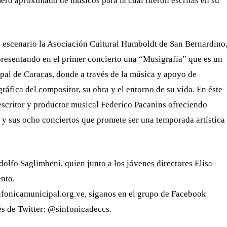
mero aproximado de músicos para la cual fueron escritas en su
o escenario la Asociación Cultural Humboldt de San Bernardino
 presentando en el primer concierto una “Musigrafía” que es un
pal de Caracas, donde a través de la música y apoyo de
áfica del compositor, su obra y el entorno de su vida. En éste
 escritor y productor musical Federico Pacanins ofreciendo
l y sus ocho conciertos que promete ser una temporada artística
dolfo Saglimbeni, quien junto a los jóvenes directores Elisa
ento.
nfonicamunicipal.org.ve, síganos en el grupo de Facebook
és de Twitter: @sinfonicadeccs.