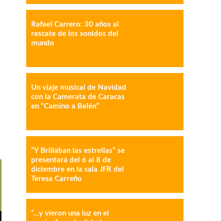
Rafael Carrero: 30 años al
rescate de los sonidos del
mundo
IMPRESIÓN
COPY URL
Un viaje musical de Navidad
con la Camerata de Caracas
en “Camino a Belén”
“Y Brillaban las estrellas” se
presentará del 6 al 8 de
diciembre en la sala JFR del
Teresa Carreño
“…y vieron una luz en el