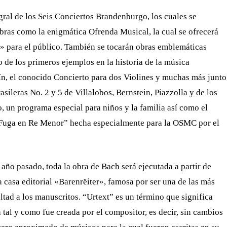
gral de los Seis Conciertos Brandenburgo, los cuales se
obras como la enigmática Ofrenda Musical, la cual se ofrecerá
» para el público. También se tocarán obras emblemáticas
o de los primeros ejemplos en la historia de la música
lín, el conocido Concierto para dos Violines y muchas más junto
sileras No. 2 y 5 de Villalobos, Bernstein, Piazzolla y de los
 un programa especial para niños y la familia así como el
y Fuga en Re Menor” hecha especialmente para la OSMC por el
año pasado, toda la obra de Bach será ejecutada a partir de
a casa editorial «Barenrëiter», famosa por ser una de las más
ltad a los manuscritos. “Urtext” es un término que significa
a tal y como fue creada por el compositor, es decir, sin cambios