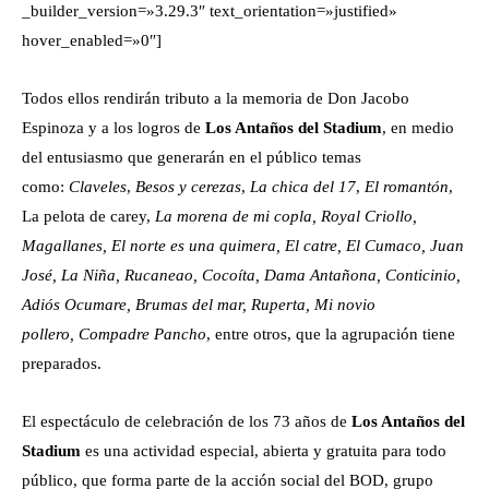
_builder_version=»3.29.3″ text_orientation=»justified»
hover_enabled=»0″]
Todos ellos rendirán tributo a la memoria de Don Jacobo
Espinoza y a los logros de
Los Antaños del Stadium
, en medio
del entusiasmo que generarán en el público temas
como:
Claveles
,
Besos y cerezas
,
La chica del 17
,
El romantón
,
La pelota de carey,
La morena
de mi copla, Royal Criollo,
Magallanes,
El norte es una quimera, El catre, El Cumaco, Juan
José, La Niña, Rucaneao, Cocoíta, Dama Antañona, Conticinio,
Adiós Ocumare, Brumas del mar, Ruperta, Mi novio
pollero,
Compadre Pancho
, entre otros, que la agrupación tiene
preparados.
El espectáculo de celebración de los 73 años de
Los Antaños del
Stadium
es una actividad especial, abierta y gratuita para todo
público, que forma parte de la acción social del BOD, grupo