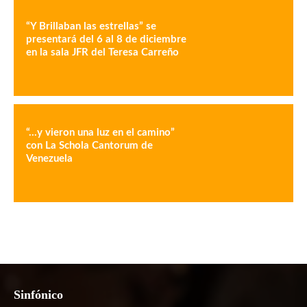
“Y Brillaban las estrellas” se
presentará del 6 al 8 de diciembre
en la sala JFR del Teresa Carreño
“…y vieron una luz en el camino”
con La Schola Cantorum de
Venezuela
Sinfónico