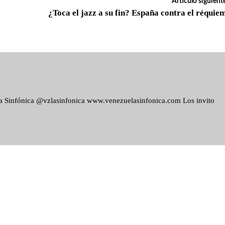
Artículo siguient
¿Toca el jazz a su fin? España contra el réquie
ela Sinfónica @vzlasinfonica www.venezuelasinfonica.com Los invito