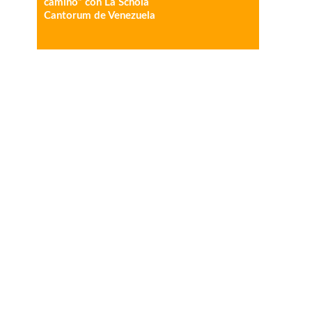
camino” con La Schola
Cantorum de Venezuela