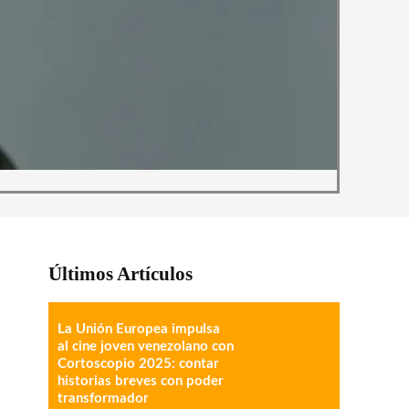
Últimos Artículos
La Unión Europea impulsa
al cine joven venezolano con
Cortoscopio 2025: contar
historias breves con poder
transformador