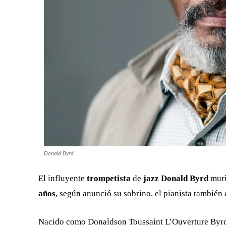
Donald Byrd
El influyente
trompetista
de
jazz
Donald Byrd
muri
años
, según anunció su sobrino, el pianista tambié
Nacido como Donaldson Toussaint L’Ouverture Byrd 