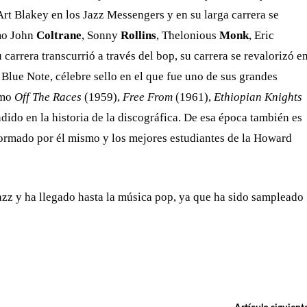
rt Blakey en los Jazz Messengers y en su larga carrera se
mo John
Coltrane
, Sonny
Rollins
, Thelonious
Monk
, Eric
carrera transcurrió a través del bop, su carrera se revalorizó e
 Blue Note, célebre sello en el que fue uno de sus grandes
omo
Off The Races
(1959),
Free From
(1961),
Ethiopian Knights
ido en la historia de la discográfica. De esa época también es
formado por él mismo y los mejores estudiantes de la Howard
azz y ha llegado hasta la música pop, ya que ha sido sampleado