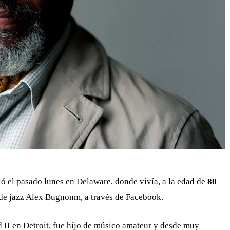
ó el pasado lunes en Delaware, donde vivía, a la edad de
80
n de jazz Alex Bugnonm, a través de Facebook.
II en Detroit, fue hijo de músico amateur y desde muy