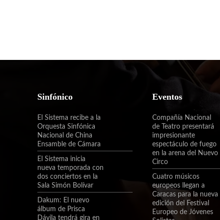
Sinfónico
Eventos
El Sistema recibe a la
Compañía Nacional
Orquesta Sinfónica
de Teatro presentará
Nacional de China
impresionante
Ensamble de Cámara
espectáculo de fuego
en la arena del Nuevo
El Sistema inicia
Circo
nueva temporada con
dos conciertos en la
Cuatro músicos
Sala Simón Bolívar
europeos llegan a
Caracas para la nueva
Dakum: El nuevo
edición del Festival
álbum de Prisca
Europeo de Jóvenes
Dávila tendrá gira en