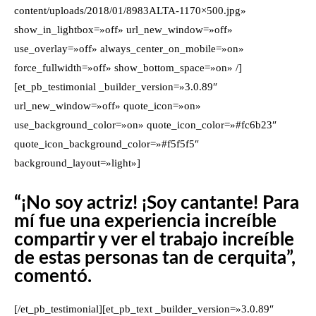
content/uploads/2018/01/8983ALTA-1170×500.jpg»
show_in_lightbox=»off» url_new_window=»off»
use_overlay=»off» always_center_on_mobile=»on»
force_fullwidth=»off» show_bottom_space=»on» /]
[et_pb_testimonial _builder_version=»3.0.89″
url_new_window=»off» quote_icon=»on»
use_background_color=»on» quote_icon_color=»#fc6b23″
quote_icon_background_color=»#f5f5f5″
background_layout=»light»]
“¡No soy actriz! ¡Soy cantante! Para
mí fue una experiencia increíble
compartir y ver el trabajo increíble
de estas personas tan de cerquita”,
comentó.
[/et_pb_testimonial][et_pb_text _builder_version=»3.0.89″