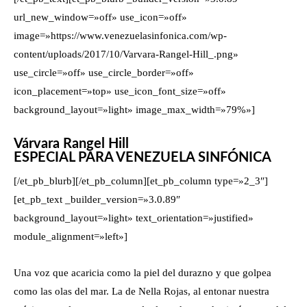
url_new_window=»off» use_icon=»off»
image=»https://www.venezuelasinfonica.com/wp-
content/uploads/2017/10/Varvara-Rangel-Hill_.png»
use_circle=»off» use_circle_border=»off»
icon_placement=»top» use_icon_font_size=»off»
background_layout=»light» image_max_width=»79%»]
Várvara Rangel Hill
ESPECIAL PARA VENEZUELA SINFÓNICA
[/et_pb_blurb][/et_pb_column][et_pb_column type=»2_3″]
[et_pb_text _builder_version=»3.0.89″
background_layout=»light» text_orientation=»justified»
module_alignment=»left»]
Una voz que acaricia como la piel del durazno y que golpea
como las olas del mar. La de Nella Rojas, al entonar nuestra