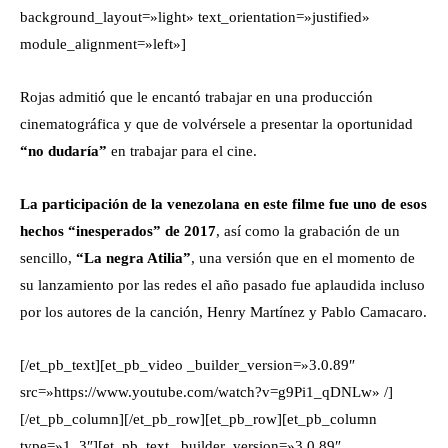
background_layout=»light» text_orientation=»justified»
module_alignment=»left»]
Rojas admitió que le encantó trabajar en una producción
cinematográfica y que de volvérsele a presentar la oportunidad
“no dudaría”
en trabajar para el cine.
La participación de la venezolana en este filme fue uno de esos
hechos “inesperados” de 2017
, así como la grabación de un
sencillo,
“La negra Atilia”
, una versión que en el momento de
su lanzamiento por las redes el año pasado fue aplaudida incluso
por los autores de la canción, Henry Martínez y Pablo Camacaro.
[/et_pb_text][et_pb_video _builder_version=»3.0.89″
src=»https://www.youtube.com/watch?v=g9Pi1_qDNLw» /]
[/et_pb_column][/et_pb_row][et_pb_row][et_pb_column
type=»1_3″][et_pb_text _builder_version=»3.0.89″