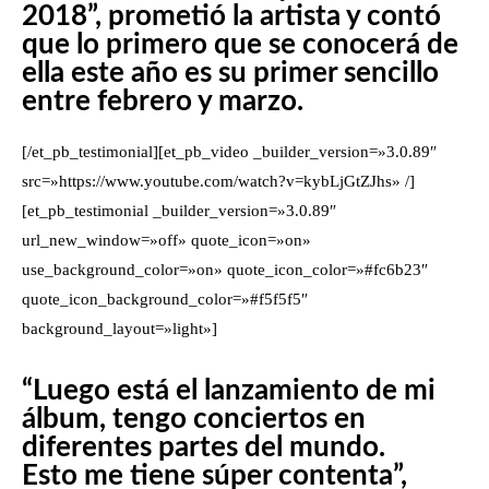
2018”, prometió la artista y contó
que lo primero que se conocerá de
ella este año es su primer sencillo
entre febrero y marzo.
[/et_pb_testimonial][et_pb_video _builder_version=»3.0.89″
src=»https://www.youtube.com/watch?v=kybLjGtZJhs» /]
[et_pb_testimonial _builder_version=»3.0.89″
url_new_window=»off» quote_icon=»on»
use_background_color=»on» quote_icon_color=»#fc6b23″
quote_icon_background_color=»#f5f5f5″
background_layout=»light»]
“Luego está el lanzamiento de mi
álbum, tengo conciertos en
diferentes partes del mundo.
Esto me tiene súper contenta”,