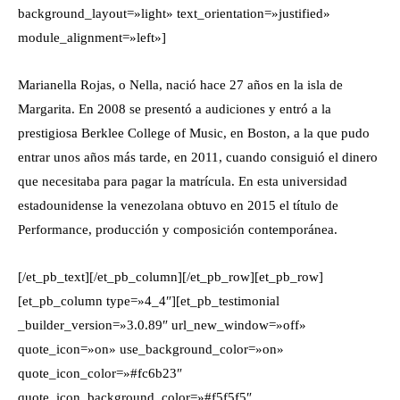
background_layout=»light» text_orientation=»justified»
module_alignment=»left»]
Marianella Rojas, o Nella, nació hace 27 años en la isla de
Margarita. En 2008 se presentó a audiciones y entró a la
prestigiosa
Berklee College of Music, en Boston, a la que pudo
entrar unos años más tarde, en 2011, cuando consiguió el dinero
que necesitaba para pagar la matrícula. En esta universidad
estadounidense la venezolana obtuvo en 2015 el título de
Performance, producción y composición contemporánea.
[/et_pb_text][/et_pb_column][/et_pb_row][et_pb_row]
[et_pb_column type=»4_4″][et_pb_testimonial
_builder_version=»3.0.89″ url_new_window=»off»
quote_icon=»on» use_background_color=»on»
quote_icon_color=»#fc6b23″
quote_icon_background_color=»#f5f5f5″