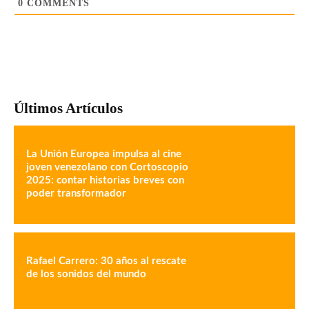
0
COMMENTS
Últimos Artículos
La Unión Europea impulsa al cine
joven venezolano con Cortoscopio
2025: contar historias breves con
poder transformador
Rafael Carrero: 30 años al rescate
de los sonidos del mundo