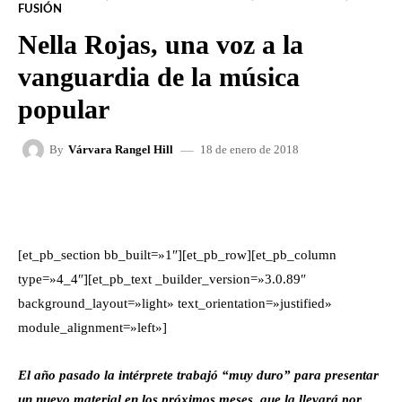
FUSIÓN
Nella Rojas, una voz a la
vanguardia de la música
popular
18 de enero de 2018
By
Várvara Rangel Hill
FACEBOOK
X
WHATSAPP
[et_pb_section bb_built=»1″][et_pb_row][et_pb_column
type=»4_4″][et_pb_text _builder_version=»3.0.89″
background_layout=»light» text_orientation=»justified»
module_alignment=»left»]
El año pasado la intérprete trabajó “muy duro” para presentar
un nuevo material en los próximos meses, que la llevará por