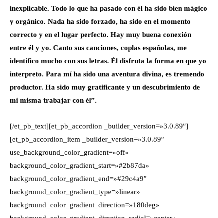
inexplicable. Todo lo que ha pasado con él ha sido bien mágico
y orgánico. Nada ha sido forzado, ha sido en el momento
correcto y en el lugar perfecto. Hay muy buena conexión
entre él y yo. Canto sus canciones, coplas españolas, me
identifico mucho con sus letras. Él disfruta la forma en que yo
interpreto. Para mí ha sido una aventura divina, es tremendo
productor. Ha sido muy gratificante y un descubrimiento de
mi misma trabajar con él”.
[/et_pb_text][et_pb_accordion _builder_version=»3.0.89″]
[et_pb_accordion_item _builder_version=»3.0.89″
use_background_color_gradient=»off»
background_color_gradient_start=»#2b87da»
background_color_gradient_end=»#29c4a9″
background_color_gradient_type=»linear»
background_color_gradient_direction=»180deg»
background_color_gradient_direction_radial=»center»