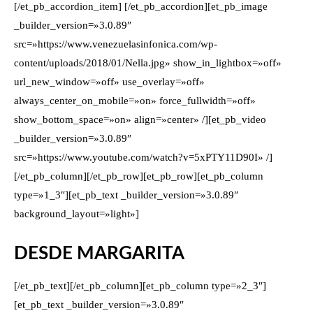
[/et_pb_accordion_item] [/et_pb_accordion][et_pb_image
_builder_version=»3.0.89″
src=»https://www.venezuelasinfonica.com/wp-
content/uploads/2018/01/Nella.jpg» show_in_lightbox=»off»
url_new_window=»off» use_overlay=»off»
always_center_on_mobile=»on» force_fullwidth=»off»
show_bottom_space=»on» align=»center» /][et_pb_video
_builder_version=»3.0.89″
src=»https://www.youtube.com/watch?v=5xPTY11D90I» /]
[/et_pb_column][/et_pb_row][et_pb_row][et_pb_column
type=»1_3″][et_pb_text _builder_version=»3.0.89″
background_layout=»light»]
DESDE MARGARITA
[/et_pb_text][/et_pb_column][et_pb_column type=»2_3″]
[et_pb_text _builder_version=»3.0.89″