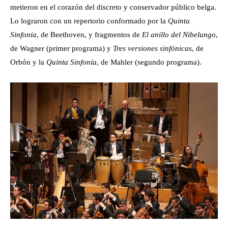
metieron en el corazón del discreto y conservador público belga.
Lo lograron con un repertorio conformado por la
Quinta
Sinfonía
, de Beethoven, y fragmentos de
El anillo del Nibelungo
,
de Wagner (primer programa) y
Tres versiones sinfónicas
, de
Orbón y la
Quinta Sinfonía
, de Mahler (segundo programa).