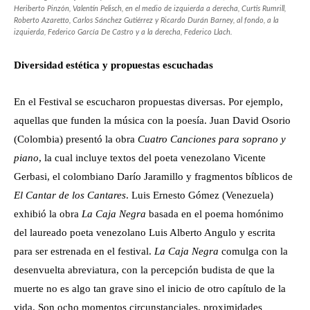
Heriberto Pinzón, Valentín Pelisch, en el medio de izquierda a derecha, Curtis Rumrill,
Roberto Azaretto, Carlos Sánchez Gutiérrez y Ricardo Durán Barney, al fondo, a la
izquierda, Federico García De Castro y a la derecha, Federico Llach.
Diversidad estética y propuestas escuchadas
En el Festival se escucharon propuestas diversas. Por ejemplo,
aquellas que funden la música con la poesía. Juan David Osorio
(Colombia) presentó la obra
Cuatro Canciones para soprano y
piano
, la cual incluye textos del poeta venezolano Vicente
Gerbasi, el colombiano Darío Jaramillo y fragmentos bíblicos de
El Cantar de los Cantares
. Luis Ernesto Gómez (Venezuela)
exhibió la obra
La Caja Negra
basada en el poema homónimo
del laureado poeta venezolano Luis Alberto Angulo y escrita
para ser estrenada en el festival.
La Caja Negra
comulga con la
desenvuelta abreviatura, con la percepción budista de que la
muerte no es algo tan grave sino el inicio de otro capítulo de la
vida. Son ocho momentos circunstanciales, proximidades