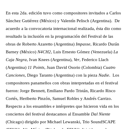
En esta 2da. edición tuvo como compositores invitados a Carlos
Sánchez Gutiérrez (México) y Valentín Pelisch (Argentina). De
acuerdo a la convocatoria internacional realizada, ésta dio como
resultado la inclusión en la programación del Festival de las
obras de Roberto Azaretto (Argentina)
Impasse
, Ricardo Durán
Barney (México)
N4CH2
, Luis Ernesto Gómez (Venezuela)
La
Caja Negra
, Ivan Knees (Argentina),
Ver
, Federico Llach
(Argentina)
11 Points
, Juan David Osorio (Colombia)
Cuatro
Canciones
, Diego Taranto (Argentina) con la pieza
Nadie
. Los
compositores panameños con obras interpretadas en el festival
fueron: Jorge Bennett, Emiliano Pardo Tristán, Ricardo Risco
Cortés, Heriberto Pinzón, Samuel Robles y Andrés Carrizo.
Respecto a los ensambles e intérpretes que hicieron vida en los
conciertos del festival destacamos al Ensamble
Dal Niente
(Chicago) dirigido por Michael Lewanski, Trio SoundSCAPE