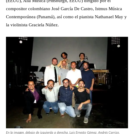
(EEUU), Alia Música (Pittsburgh, EEUU) dirigido por el
compositor colombiano José García De Castro, Istmus Música
Contemporánea (Panamá), así como el pianista Nathanael May y
la violinista Graciela Núñez.
En la imagen, debajo de izquierda a derecha, Luis Ernesto Gómez, Andrés Carrizo,