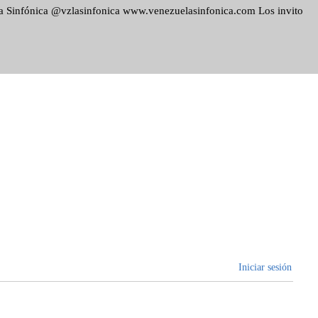
ela Sinfónica @vzlasinfonica www.venezuelasinfonica.com Los invito
Iniciar sesión