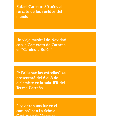
Rafael Carrero: 30 años al
rescate de los sonidos del
mundo
Un viaje musical de Navidad
con la Camerata de Caracas
en “Camino a Belén”
a
“Y Brillaban las estrellas” se
presentará del 6 al 8 de
diciembre en la sala JFR del
Teresa Carreño
e
“…y vieron una luz en el
camino” con La Schola
Cantorum de Venezuela