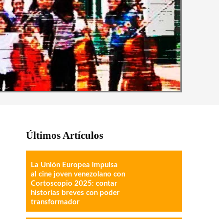
Últimos Artículos
La Unión Europea impulsa
al cine joven venezolano con
Cortoscopio 2025: contar
historias breves con poder
transformador
IMPRESIÓN
COPY URL