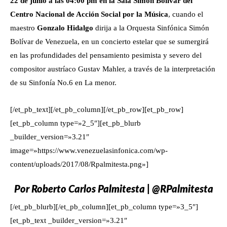
22 de junio a las 04:00 pm en la Sala Simón Bolívar del
Centro Nacional de Acción Social por la Música
, cuando el
maestro
Gonzalo Hidalgo
dirija a la Orquesta Sinfónica Simón
Bolívar de Venezuela,
en un concierto estelar que
se sumergirá
en las profundidades del pensamiento pesimista y severo del
compositor austríaco Gustav Mahler, a través de la interpretación
de su Sinfonía No.6 en La menor.
[/et_pb_text][/et_pb_column][/et_pb_row][et_pb_row]
[et_pb_column type=»2_5″][et_pb_blurb
_builder_version=»3.21″
image=»https://www.venezuelasinfonica.com/wp-
content/uploads/2017/08/Rpalmitesta.png»]
Por Roberto Carlos Palmitesta | @RPalmitesta
[/et_pb_blurb][/et_pb_column][et_pb_column type=»3_5″]
[et_pb_text _builder_version=»3.21″