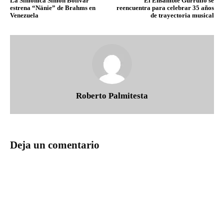
La Sinfónica Simón Bolívar
El Ensamble Gurrufío se
estrena “Nänie” de Brahms en
reencuentra para celebrar 35 años
Venezuela
de trayectoria musical
Roberto Palmitesta
Deja un comentario