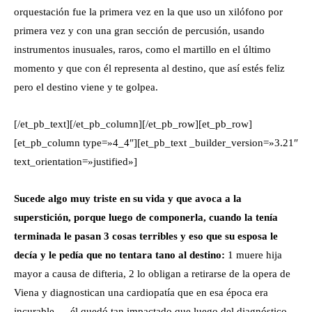
orquestación fue la primera vez en la que uso un xilófono por
primera vez y con una gran sección de percusión, usando
instrumentos inusuales, raros, como el martillo en el último
momento y que con él representa al destino, que así estés feliz
pero el destino viene y te golpea.
[/et_pb_text][/et_pb_column][/et_pb_row][et_pb_row]
[et_pb_column type=»4_4″][et_pb_text _builder_version=»3.21″
text_orientation=»justified»]
Sucede algo muy triste en su vida y que avoca a la
superstición, porque luego de componerla, cuando la tenía
terminada le pasan 3 cosas terribles y eso que su esposa le
decía y le pedía que no tentara tano al destino:
1 muere hija
mayor a causa de difteria, 2 lo obligan a retirarse de la opera de
Viena y diagnostican una cardiopatía que en esa época era
incurable… él quedó tan impactado que luego del diagnóstico