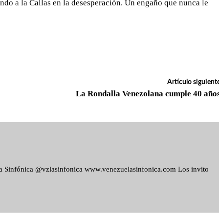
ndo a la Callas en la desesperación. Un engaño que nunca le
Artículo siguient
La Rondalla Venezolana cumple 40 año
ela Sinfónica @vzlasinfonica www.venezuelasinfonica.com Los invito