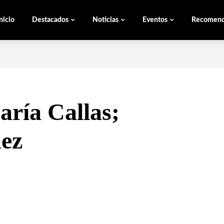
nicio
Destacados
Noticias
Eventos
Recomen
aría Callas;
dez
WHATSAPP
TELEGRAM
EMAIL