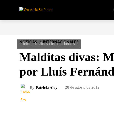
I
NOTICIAS
INTERNACIONALES
Inicio
Noticias
Internacionales
Malditas divas: M
por Lluís Fernán
By
Patricia Aloy
28 de agosto de 2012
FACEBOOK
X
CUOTA