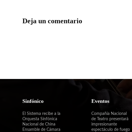
Deja un comentario
Sinfónico
Eventos
El Sistema recibe a la
Compañía Nacional
Orquesta Sinfónica
de Teatro presentará
Nacional de China
impresionante
Ensamble de Cámara
espectáculo de fuego