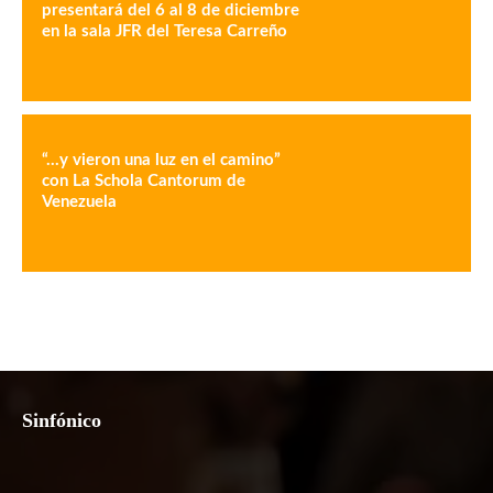
presentará del 6 al 8 de diciembre
en la sala JFR del Teresa Carreño
“…y vieron una luz en el camino”
con La Schola Cantorum de
Venezuela
Sinfónico